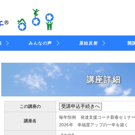
細
みんなの声
原始反射
開
講座詳細
この講座の
毎年恒例 発達支援コーチ新春セミナ
講座名
2026年 幸福度アップの一年を築く