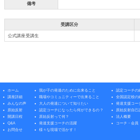
備考
受講区分
公式講座受講生
ホーム
我が子の発達のために出来ること
認定コーチの
講座詳細
職場やコミュニティーで出来ること
全国認定校の
みんなの声
大人の発達について知りたい
発達支援コー
原始反射
認定コーチになったら何ができるの？
原始反射自己
開講日程
原始反射って何？
法人概要
Q&A
発達支援コーチの活躍
コーチ・会員
お問合せ
様々な現場で活かす！