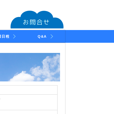
講日程
Q&A
ー